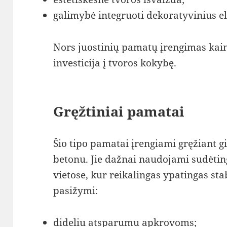
galimybė integruoti dekoratyvinius e
Nors juostinių pamatų įrengimas kainu
investicija į tvoros kokybę.
Gręžtiniai pamatai
Šio tipo pamatai įrengiami gręžiant g
betonu. Jie dažnai naudojami sudėti
vietose, kur reikalingas ypatingas st
pasižymi:
dideliu atsparumu apkrovoms;