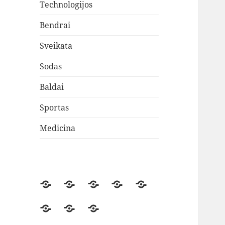
Technologijos
Bendrai
Sveikata
Sodas
Baldai
Sportas
Medicina
Apie
Technologijos
Bendrai
Sveikata
Sodas
mus
Baldai
Sportas
Medicina