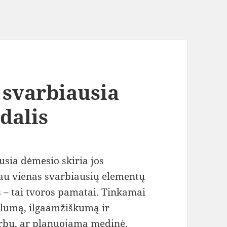
 svarbiausia
dalis
usia dėmesio skiria jos
iau vienas svarbiausių elementų
 – tai tvoros pamatai. Tinkamai
bilumą, ilgaamžiškumą ir
rbu, ar planuojama medinė,