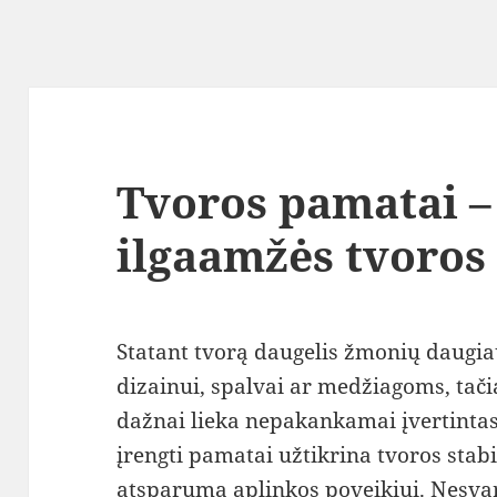
Tvoros pamatai –
ilgaamžės tvoros 
Statant tvorą daugelis žmonių daugia
dizainui, spalvai ar medžiagoms, tač
dažnai lieka nepakankamai įvertintas
įrengti pamatai užtikrina tvoros sta
atsparumą aplinkos poveikiui. Nesva