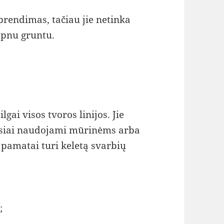
rendimas, tačiau jie netinka
lpnu gruntu.
lgai visos tvoros linijos. Jie
ausiai naudojami mūrinėms arba
pamatai turi keletą svarbių
;