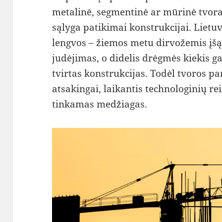
metalinė, segmentinė ar mūrinė tvora
sąlyga patikimai konstrukcijai. Lietu
lengvos – žiemos metu dirvožemis įšą
judėjimas, o didelis drėgmės kiekis ga
tvirtas konstrukcijas. Todėl tvoros pa
atsakingai, laikantis technologinių r
tinkamas medžiagas.