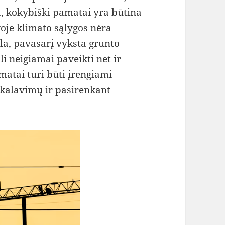
, kokybiški pamatai yra būtina
voje klimato sąlygos nėra
la, pavasarį vyksta grunto
li neigiamai paveikti net ir
matai turi būti įrengiami
eikalavimų ir pasirenkant