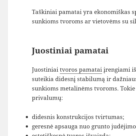
Taškiniai pamatai yra ekonomiškas sp
sunkioms tvoroms ar vietovėms su si
Juostiniai pamatai
Juostiniai
tvoros pamatai
įrengiami iši
suteikia didesnį stabilumą ir dažni
sunkioms metalinėms tvoroms. Tokie 
privalumų:
didesnis konstrukcijos tvirtumas;
geresnė apsauga nuo grunto judėjimo
estetiškesnė tvoros išvaizda;