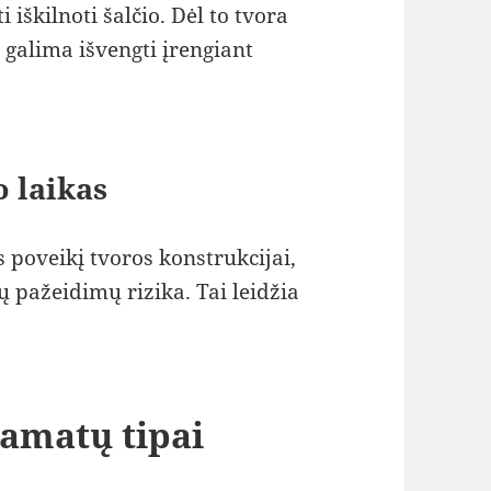
i iškilnoti šalčio. Dėl to tvora
galima išvengti įrengiant
o laikas
poveikį tvoros konstrukcijai,
ų pažeidimų rizika. Tai leidžia
pamatų tipai