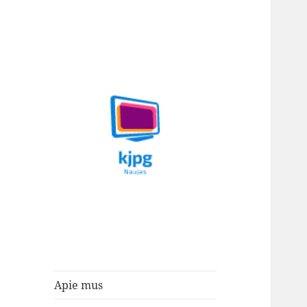
Naujienos ir Straipsniai
kjpg.lt
Apie mus