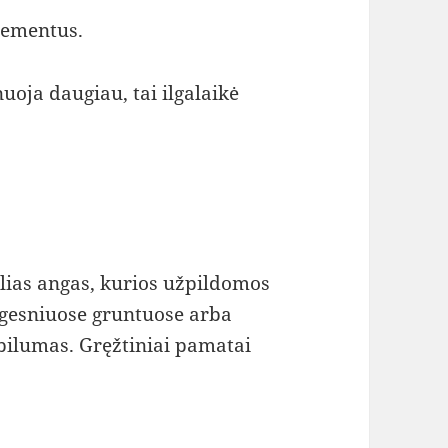
lementus.
oja daugiau, tai ilgalaikė
ilias angas, kurios užpildomos
ngesniuose gruntuose arba
abilumas. Gręžtiniai pamatai