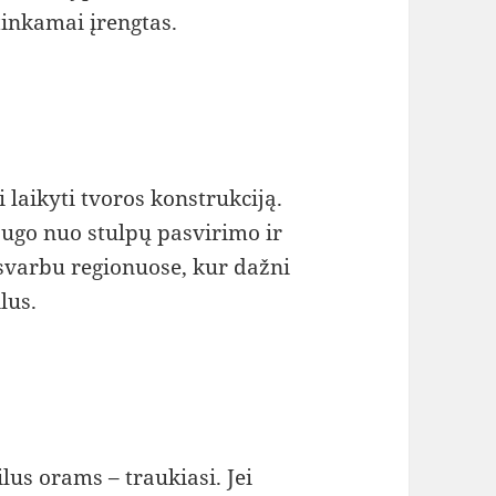
tinkamai įrengtas.
 laikyti tvoros konstrukciją.
ugo nuo stulpų pasvirimo ir
 svarbu regionuose, kur dažni
lus.
ilus orams – traukiasi. Jei