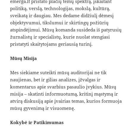
emerĝa.lt pristato plačių temų spektrą, įskaitant
politiką, verslą, technologijas, mokslą, kultūrą,
sveikatą ir daugiau. Mes dedame didžiulį dėmesį
objektyvumui, tikslumui ir skirtingų požiūrių
atspindėjimui. Mūsų komanda susideda iš patyrusių
žurnalistų ir specialistų, kurie nuolat stengiasi
pristatyti skaitytojams geriausią turinį.
Mūsų Misija
Mes siekiame suteikti mūsų auditorijai ne tik
naujienas, bet ir gilias analizes, įžvalgas ir
komentarus apie svarbius pasaulio įvykius. Mūsų
misija – skatinti informuotumą, kritinį mąstymą ir
atvirą diskusiją apie įvairias temas, kurios formuoja
mūsų gyvenimą ir visuomenę.
Kokybė ir Patikimumas