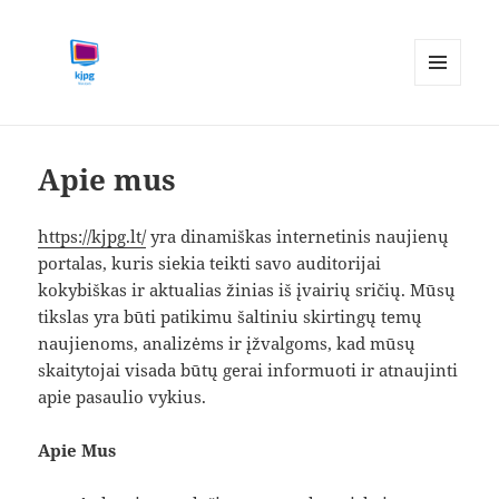
MENIU
IR
kjpg.lt
VALDIKLIAI
Apie mus
https://kjpg.lt/
yra dinamiškas internetinis naujienų
portalas, kuris siekia teikti savo auditorijai
kokybiškas ir aktualias žinias iš įvairių sričių. Mūsų
tikslas yra būti patikimu šaltiniu skirtingų temų
naujienoms, analizėms ir įžvalgoms, kad mūsų
skaitytojai visada būtų gerai informuoti ir atnaujinti
apie pasaulio vykius.
Apie Mus