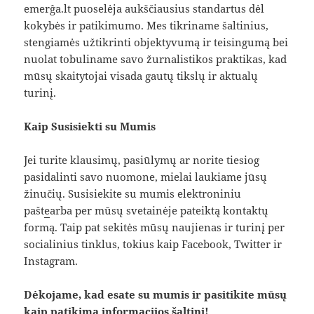
emerĝa.lt puoselėja aukščiausius standartus dėl
kokybės ir patikimumo. Mes tikriname šaltinius,
stengiamės užtikrinti objektyvumą ir teisingumą bei
nuolat tobuliname savo žurnalistikos praktikas, kad
mūsų skaitytojai visada gautų tikslų ir aktualų
turinį.
Kaip Susisiekti su Mumis
Jei turite klausimų, pasiūlymų ar norite tiesiog
pasidalinti savo nuomone, mielai laukiame jūsų
žinučių. Susisiekite su mumis elektroniniu
pašt
e
arba per mūsų svetainėje pateiktą kontaktų
formą. Taip pat sekitės mūsų naujienas ir turinį per
socialinius tinklus, tokius kaip Facebook, Twitter ir
Instagram.
Dėkojame, kad esate su mumis ir pasitikite mūsų
kaip patikimą informacijos šaltinį!