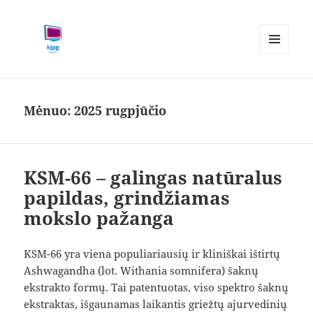
MENIU
IR
kjpg.lt
VALDIKLIAI
Mėnuo:
2025 rugpjūčio
KSM-66 – galingas natūralus
papildas, grindžiamas
mokslo pažanga
KSM-66 yra viena populiariausių ir kliniškai ištirtų
Ashwagandha (lot. Withania somnifera) šaknų
ekstrakto formų. Tai patentuotas, viso spektro šaknų
ekstraktas, išgaunamas laikantis griežtų ajurvedinių