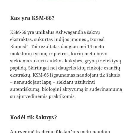
Kas yra KSM-66?
KSM-66 yra unikalus
Ashwagandha
šaknų
ekstraktas, sukurtas Indijos įmonės „Ixoreal
Biomed“. Tai rezultatas daugiau nei 14 metų
mokslinių tyrimų ir plėtros, kurių metu buvo
siekiama sukurti aukštos kokybės, gryną ir efektyvų
papildą. Skirtingai nei daugelis kitų rinkoje esančių
ekstraktų, KSM-66 išgaunamas naudojant tik šaknis
– nenaudojant lapų – siekiant užtikrinti
autentiškumą, biologinį aktyvumą ir suderinamumą
su ajurvedinėmis praktikomis.
Kodėl tik šaknys?
Ajurvedinė tradicija tūkstančius metų naudojo