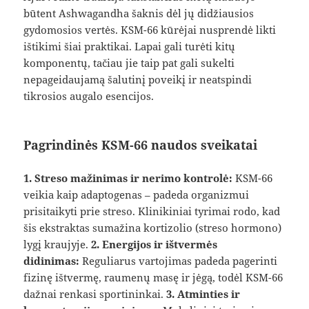
būtent Ashwagandha šaknis dėl jų didžiausios
gydomosios vertės. KSM-66 kūrėjai nusprendė likti
ištikimi šiai praktikai. Lapai gali turėti kitų
komponentų, tačiau jie taip pat gali sukelti
nepageidaujamą šalutinį poveikį ir neatspindi
tikrosios augalo esencijos.
Pagrindinės KSM-66 naudos sveikatai
1. Streso mažinimas ir nerimo kontrolė:
KSM-66
veikia kaip adaptogenas – padeda organizmui
prisitaikyti prie streso. Klinikiniai tyrimai rodo, kad
šis ekstraktas sumažina kortizolio (streso hormono)
lygį kraujyje.
2. Energijos ir ištvermės
didinimas:
Reguliarus vartojimas padeda pagerinti
fizinę ištvermę, raumenų masę ir jėgą, todėl KSM-66
dažnai renkasi sportininkai.
3. Atminties ir