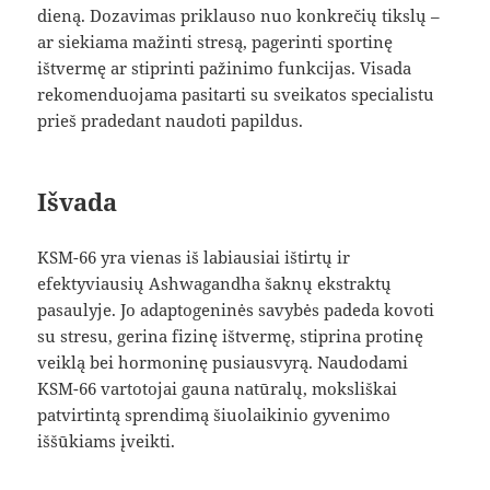
dieną. Dozavimas priklauso nuo konkrečių tikslų –
ar siekiama mažinti stresą, pagerinti sportinę
ištvermę ar stiprinti pažinimo funkcijas. Visada
rekomenduojama pasitarti su sveikatos specialistu
prieš pradedant naudoti papildus.
Išvada
KSM-66 yra vienas iš labiausiai ištirtų ir
efektyviausių Ashwagandha šaknų ekstraktų
pasaulyje. Jo adaptogeninės savybės padeda kovoti
su stresu, gerina fizinę ištvermę, stiprina protinę
veiklą bei hormoninę pusiausvyrą. Naudodami
KSM-66 vartotojai gauna natūralų, moksliškai
patvirtintą sprendimą šiuolaikinio gyvenimo
iššūkiams įveikti.