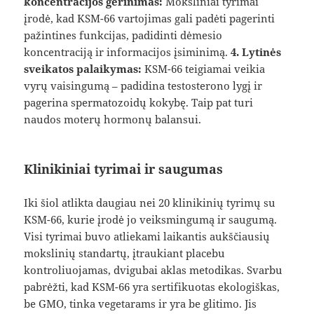
koncentracijos gerinimas:
Moksliniai tyrimai
įrodė, kad KSM-66 vartojimas gali padėti pagerinti
pažintines funkcijas, padidinti dėmesio
koncentraciją ir informacijos įsiminimą.
4. Lytinės
sveikatos palaikymas:
KSM-66 teigiamai veikia
vyrų vaisingumą – padidina testosterono lygį ir
pagerina spermatozoidų kokybę. Taip pat turi
naudos moterų hormonų balansui.
Klinikiniai tyrimai ir saugumas
Iki šiol atlikta daugiau nei 20 klinikinių tyrimų su
KSM-66, kurie įrodė jo veiksmingumą ir saugumą.
Visi tyrimai buvo atliekami laikantis aukščiausių
mokslinių standartų, įtraukiant placebu
kontroliuojamas, dvigubai aklas metodikas. Svarbu
pabrėžti, kad KSM-66 yra sertifikuotas ekologiškas,
be GMO, tinka vegetarams ir yra be glitimo. Jis