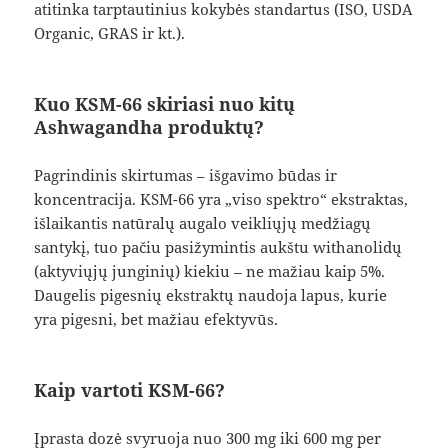
atitinka tarptautinius kokybės standartus (ISO, USDA
Organic, GRAS ir kt.).
Kuo KSM-66 skiriasi nuo kitų
Ashwagandha produktų?
Pagrindinis skirtumas – išgavimo būdas ir
koncentracija. KSM-66 yra „viso spektro“ ekstraktas,
išlaikantis natūralų augalo veikliųjų medžiagų
santykį, tuo pačiu pasižymintis aukštu withanolidų
(aktyviųjų junginių) kiekiu – ne mažiau kaip 5%.
Daugelis pigesnių ekstraktų naudoja lapus, kurie
yra pigesni, bet mažiau efektyvūs.
Kaip vartoti KSM-66?
Įprasta dozė svyruoja nuo 300 mg iki 600 mg per