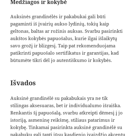
Medžiagos ir kokybė
Auksinės grandinėlės ir pakabukai gali būti
pagaminti iš įvairių aukso lydinių, tokių kaip
geltonas, baltas ar rožinis auksas. Svarbu pasirinkti
aukštos kokybės papuošalus, kurie ilgai išlaikytų
savo grožį ir blizgesį. Taip pat rekomenduojama
patikrinti papuošalo sertifikatus ir garantijas, kad
būtumėte tikri dėl jo autentiškumo ir kokybės.
Išvados
Auksinė grandinėlė su pakabukais yra ne tik
stilingas aksesuaras, bet ir individualumo išraiška.
Renkantis šį papuošalą, svarbu atkreipti dėmesį į jo
istoriją, asmeninę reikšmę, stiliaus patarimus ir
kokybę. Tinkamai pasirinkta auksinė grandinėlė su
pakabuku gali tapti jūsų kasdienio įvaizdžio akcentu