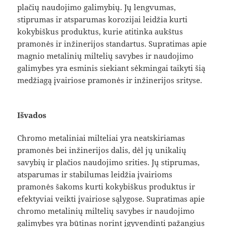
plačių naudojimo galimybių. Jų lengvumas,
stiprumas ir atsparumas korozijai leidžia kurti
kokybiškus produktus, kurie atitinka aukštus
pramonės ir inžinerijos standartus. Supratimas apie
magnio metalinių miltelių savybes ir naudojimo
galimybes yra esminis siekiant sėkmingai taikyti šią
medžiagą įvairiose pramonės ir inžinerijos srityse.
Išvados
Chromo metaliniai milteliai yra neatskiriamas
pramonės bei inžinerijos dalis, dėl jų unikalių
savybių ir plačios naudojimo srities. Jų stiprumas,
atsparumas ir stabilumas leidžia įvairioms
pramonės šakoms kurti kokybiškus produktus ir
efektyviai veikti įvairiose sąlygose. Supratimas apie
chromo metalinių miltelių savybes ir naudojimo
galimybes yra būtinas norint įgyvendinti pažangius