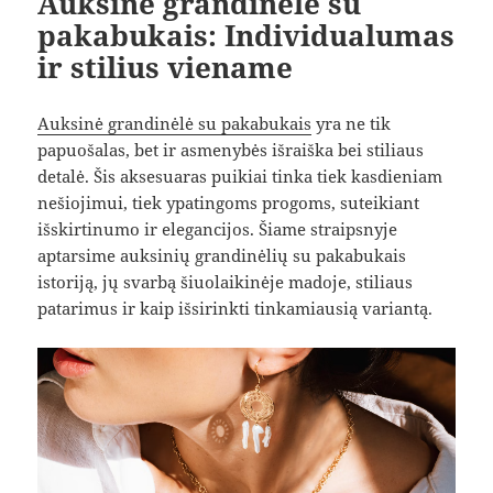
Auksinė grandinėlė su
pakabukais: Individualumas
ir stilius viename
Auksinė grandinėlė su pakabukais
yra ne tik
papuošalas, bet ir asmenybės išraiška bei stiliaus
detalė. Šis aksesuaras puikiai tinka tiek kasdieniam
nešiojimui, tiek ypatingoms progoms, suteikiant
išskirtinumo ir elegancijos. Šiame straipsnyje
aptarsime auksinių grandinėlių su pakabukais
istoriją, jų svarbą šiuolaikinėje madoje, stiliaus
patarimus ir kaip išsirinkti tinkamiausią variantą.