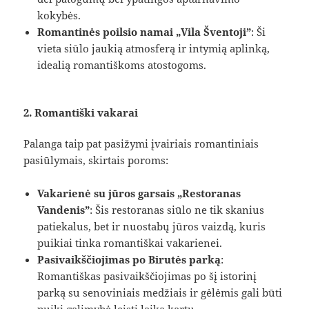
kokybės.
Romantinės poilsio namai „Vila Šventoji”
: Ši
vieta siūlo jaukią atmosferą ir intymią aplinką,
idealią romantiškoms atostogoms.
2. Romantiški vakarai
Palanga taip pat pasižymi įvairiais romantiniais
pasiūlymais, skirtais poroms:
Vakarienė su jūros garsais „Restoranas
Vandenis”
: Šis restoranas siūlo ne tik skanius
patiekalus, bet ir nuostabų jūros vaizdą, kuris
puikiai tinka romantiškai vakarienei.
Pasivaikščiojimas po Birutės parką
:
Romantiškas pasivaikščiojimas po šį istorinį
parką su senoviniais medžiais ir gėlėmis gali būti
puiki galimybė leisti laiką kartu.