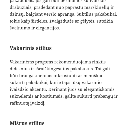
pakabukais. Jos gali būti derinamos su įvairiais
drabužiais, pradedant nuo paprastų marškinėlių ir
džinsų, baigiant verslo apranga. Subtilūs pakabukai,
tokie kaip širdelės, žvaigždutės ar gėlytės, suteikia
švelnumo ir elegancijos.
Vakarinis stilius
Vakarinėms progoms rekomenduojama rinktis
didesnius ir išraiškingesnius pakabukus. Tai gali
būti brangakmeniais inkrustuoti ar meniškai
sukurti pakabukai, kurie taps jūsų vakarinio
įvaizdžio akcentu. Derinant juos su elegantiškomis
suknelėmis ar kostiumais, galite sukurti prabangų ir
rafinuotą įvaizdį.
Mišrus stilius