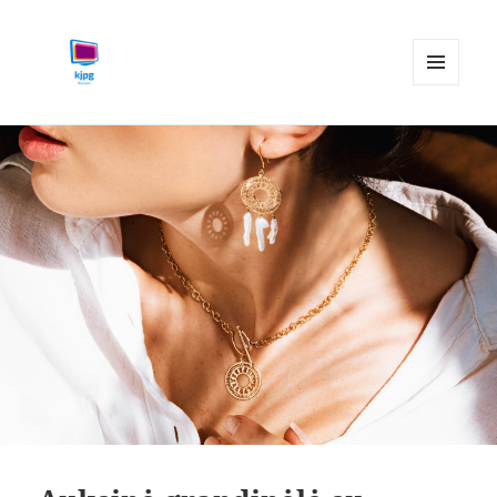
MENIU
IR
kjpg.lt
VALDIKLIAI