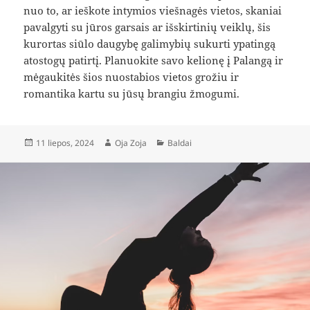
nuo to, ar ieškote intymios viešnagės vietos, skaniai
pavalgyti su jūros garsais ar išskirtinių veiklų, šis
kurortas siūlo daugybę galimybių sukurti ypatingą
atostogų patirtį. Planuokite savo kelionę į Palangą ir
mėgaukitės šios nuostabios vietos grožiu ir
romantika kartu su jūsų brangiu žmogumi.
Paskelbta
Autorius
Kategorijos
11 liepos, 2024
Oja Zoja
Baldai