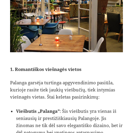
1. Romantiškos viešnagės vietos
Palanga garsėja turtinga apgyvendinimo pasiūla,
kurioje rasite tiek jaukių viešbučių, tiek intymias
viešnagės vietas. Štai keletas pasirinkimų:
Viešbutis „Palanga”
: Šis viešbutis yra vienas iš
seniausių ir prestižiškiausių Palangoje. Jis
žinomas ne tik dėl savo elegantiško dizaino, bet ir
dėl patogumų bei ypatingos aptarnavimo