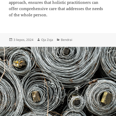
approach, ensures that holistic practitioners can
offer comprehensive care that addresses the needs
of the whole person.
Paskelbta
Autorius
Kategorijos
3 liepos, 2024
Oja Zoja
Bendrai