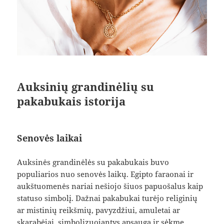
Auksinių grandinėlių su
pakabukais istorija
Senovės laikai
Auksinės grandinėlės su pakabukais buvo
populiarios nuo senovės laikų. Egipto faraonai ir
aukštuomenės nariai nešiojo šiuos papuošalus kaip
statuso simbolį. Dažnai pakabukai turėjo religinių
ar mistinių reikšmių, pavyzdžiui, amuletai ar
skarabėjai, simbolizuojantys apsaugą ir sėkmę.