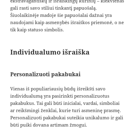
ekstravagantiškų ir išraiškingų kūrinių – kiekvienas
gali rasti savo stiliui tinkantį papuošalą.
Šiuolaikinėje madoje šie papuošalai dažnai yra
naudojami kaip asmenybės išraiškos priemonė, o ne
tik kaip statuso simbolis.
Individualumo išraiška
Personalizuoti pakabukai
Vienas iš populiariausių būdų išreikšti savo
individualumą yra pasirinkti personalizuotus
pakabukus. Tai gali būti inicialai, vardai, simboliai
ar reikšmingi ženklai, kurie turi asmeninę prasmę.
Personalizuoti pakabukai suteikia unikalumo ir gali
būti puiki dovana artimam žmogui.