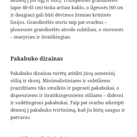
dėmesį į jos ilgį ir storį. Trumpesnės grandinėlės
(apie 40-45 cm) tinka arčiau kaklo, o ilgesnės (60 cm
ir daugiau) gali būti dėvimos žemiau krūtinės
linijos. Grandinėlės storis taip pat svarbus –
plonesnės grandinėlės atrodo subtiliau, o storesnės
– masyviau ir išraiškingiau.
Pakabuko dizainas
Pakabuko dizainas turėtų atitikti jūsų asmeninį
stilių ir skonį. Minimalistiniams ir subtiliems
įvaizdžiams tiks smulkūs ir paprasti pakabukai, o
drąsesniems ir išraiškingesniems stiliams – didesni
ir sudėtingesni pakabukai. Taip pat svarbu atkreipti
dėmesį į pakabuko tvirtinimą, kad jis būtų saugus ir
patvarus.