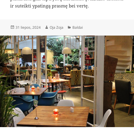
ir suteikti ypatingą prasmę bei vertę.
Paskelbta
Autorius
Kategorijos
31 liepos, 2024
Oja Zoja
Baldai