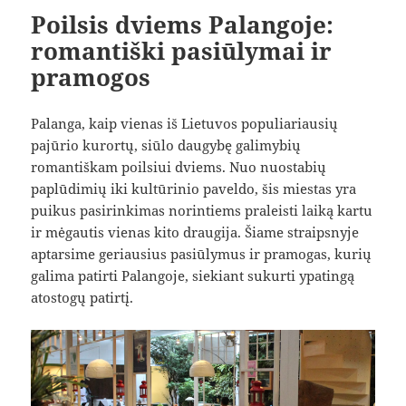
Poilsis dviems Palangoje:
romantiški pasiūlymai ir
pramogos
Palanga, kaip vienas iš Lietuvos populiariausių
pajūrio kurortų, siūlo daugybę galimybių
romantiškam poilsiui dviems. Nuo nuostabių
paplūdimių iki kultūrinio paveldo, šis miestas yra
puikus pasirinkimas norintiems praleisti laiką kartu
ir mėgautis vienas kito draugija. Šiame straipsnyje
aptarsime geriausius pasiūlymus ir pramogas, kurių
galima patirti Palangoje, siekiant sukurti ypatingą
atostogų patirtį.